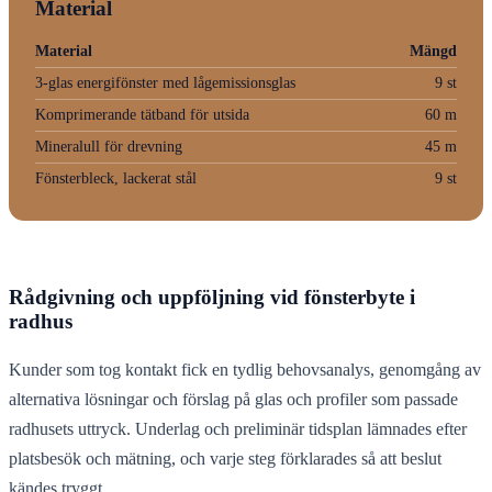
Material
Material
Mängd
3-glas energifönster med lågemissionsglas
9 st
Komprimerande tätband för utsida
60 m
Mineralull för drevning
45 m
Fönsterbleck, lackerat stål
9 st
Rådgivning och uppföljning vid fönsterbyte i
radhus
Kunder som tog kontakt fick en tydlig behovsanalys, genomgång av
alternativa lösningar och förslag på glas och profiler som passade
radhusets uttryck. Underlag och preliminär tidsplan lämnades efter
platsbesök och mätning, och varje steg förklarades så att beslut
kändes tryggt.