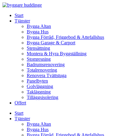
Skip
to
Start
content
Tjänster
Bygga Altan
Bygga Hus
Bygga Förråd, Friggebod & Attefallshus
Bygga Garage & Carport
Stensättning
Montera & Hyra Byggställning
Stomresning
Badrumsrenovering
Totalrenovering
Renovera Tvättstuga
Panelbyten
Golvläggning
Takläggning
Tilläggsisolering
Offert
Start
Tjänster
Bygga Altan
Bygga Hus
Bygga Förråd, Friggebod & Attefallshus