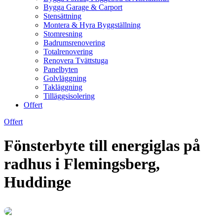
Bygga Garage & Carport
Stensättning
Montera & Hyra Byggställning
Stomresning
Badrumsrenovering
Totalrenovering
Renovera Tvättstuga
Panelbyten
Golvläggning
Takläggning
Tilläggsisolering
Offert
Offert
Fönsterbyte till energiglas på
radhus i Flemingsberg,
Huddinge