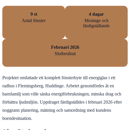
9 st
4 dagar
Antal fönster
Montage och
färdigställande
Februari 2026
Slutbesiktat
Projektet omfattade ett komplett fönsterbyte till energiglas i ett
radhus i Flemingsberg, Huddinge. Arbetet genomfördes åt en
barnfamilj som ville sänka energiförbrukningen, minska drag och
förbättra ljudmiljön. Uppdraget färdigställdes i februari 2026 efter
noggrann planering, mätning och samordning med kundens
boendesituation.