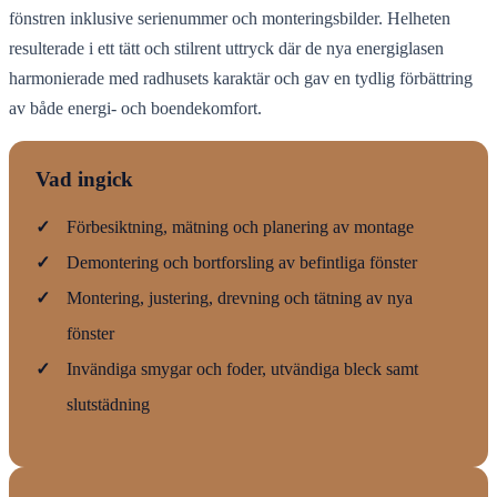
fönstren inklusive serienummer och monteringsbilder. Helheten
resulterade i ett tätt och stilrent uttryck där de nya energiglasen
harmonierade med radhusets karaktär och gav en tydlig förbättring
av både energi- och boendekomfort.
Vad ingick
✓
Förbesiktning, mätning och planering av montage
✓
Demontering och bortforsling av befintliga fönster
✓
Montering, justering, drevning och tätning av nya
fönster
✓
Invändiga smygar och foder, utvändiga bleck samt
slutstädning