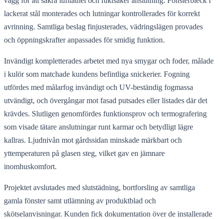
vägg för att säkra lufttäthet och fuktsäker anslutning. Fönsterbleck i
lackerat stål monterades och lutningar kontrollerades för korrekt
avrinning. Samtliga beslag finjusterades, vädringslägen provades
och öppningskrafter anpassades för smidig funktion.
Invändigt kompletterades arbetet med nya smygar och foder, målade
i kulör som matchade kundens befintliga snickerier. Fogning
utfördes med målarfog invändigt och UV-beständig fogmassa
utvändigt, och övergångar mot fasad putsades eller listades där det
krävdes. Slutligen genomfördes funktionsprov och termografering
som visade tätare anslutningar runt karmar och betydligt lägre
kallras. Ljudnivån mot gårdssidan minskade märkbart och
yttemperaturen på glasen steg, vilket gav en jämnare
inomhuskomfort.
Projektet avslutades med slutstädning, bortforsling av samtliga
gamla fönster samt utlämning av produktblad och
skötselanvisningar. Kunden fick dokumentation över de installerade