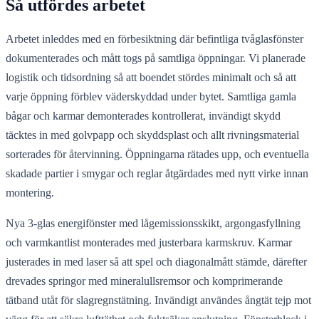
Så utfördes arbetet
Arbetet inleddes med en förbesiktning där befintliga tvåglasfönster
dokumenterades och mått togs på samtliga öppningar. Vi planerade
logistik och tidsordning så att boendet stördes minimalt och så att
varje öppning förblev väderskyddad under bytet. Samtliga gamla
bågar och karmar demonterades kontrollerat, invändigt skydd
täcktes in med golvpapp och skyddsplast och allt rivningsmaterial
sorterades för återvinning. Öppningarna rätades upp, och eventuella
skadade partier i smygar och reglar åtgärdades med nytt virke innan
montering.
Nya 3-glas energifönster med lågemissionsskikt, argongasfyllning
och varmkantlist monterades med justerbara karmskruv. Karmar
justerades in med laser så att spel och diagonalmått stämde, därefter
drevades springor med mineralullsremsor och komprimerande
tätband utåt för slagregnstätning. Invändigt användes ångtät tejp mot