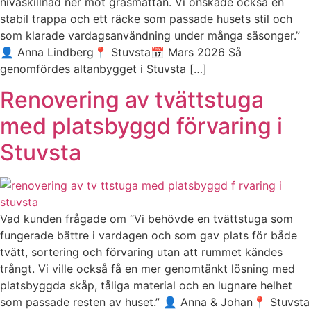
nivåskillnad ner mot gräsmattan. Vi önskade också en
stabil trappa och ett räcke som passade husets stil och
som klarade vardagsanvändning under många säsonger.”
👤 Anna Lindberg📍 Stuvsta📅 Mars 2026 Så
genomfördes altanbygget i Stuvsta […]
Renovering av tvättstuga
med platsbyggd förvaring i
Stuvsta
Vad kunden frågade om “Vi behövde en tvättstuga som
fungerade bättre i vardagen och som gav plats för både
tvätt, sortering och förvaring utan att rummet kändes
trångt. Vi ville också få en mer genomtänkt lösning med
platsbyggda skåp, tåliga material och en lugnare helhet
som passade resten av huset.” 👤 Anna & Johan📍 Stuvsta