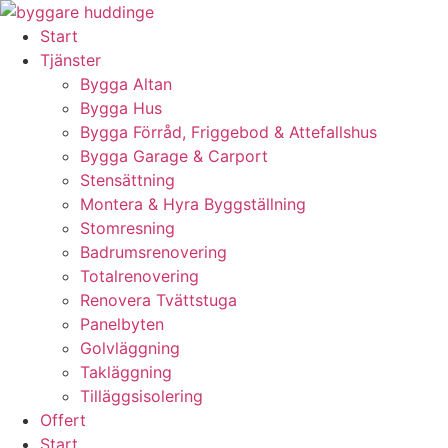
Skip
to
Start
content
Tjänster
Bygga Altan
Bygga Hus
Bygga Förråd, Friggebod & Attefallshus
Bygga Garage & Carport
Stensättning
Montera & Hyra Byggställning
Stomresning
Badrumsrenovering
Totalrenovering
Renovera Tvättstuga
Panelbyten
Golvläggning
Takläggning
Tilläggsisolering
Offert
Start